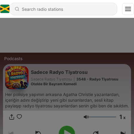
Podcasts
Sadece Radyo Tiyatrosu
Sadece Radyo Tiyatrosu
|
3548 - Radyo Tiyatrosu
Otelde Bir Bayram Komedi
Her polisiye yapımın arkasına Agatha Christie yazanlardan,
içeriğin adını değiştirip yeni gibi sunanlardan, sesli kitap
paylaşıp radyo tiyatrosu sayanlardan senin gibi ben de sıkıldım.
1
x
Volume