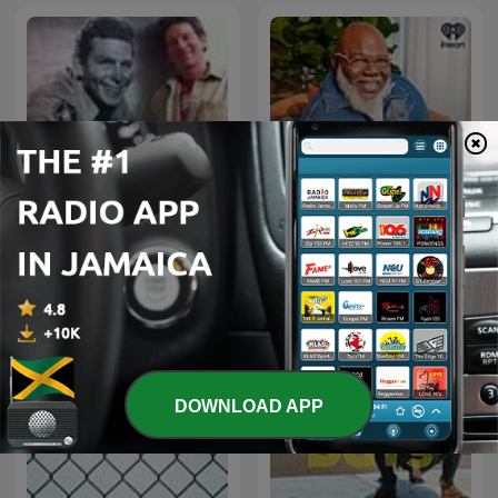
#RE2020: Disrupt Real
NXT Chapter with T.D.
Estate
Jakes
DOWNLOAD APP