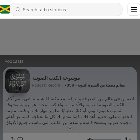
Podcasts
موسوعة الكتب الصوتية
Podcast Record
|
7356 - معالم مضيئة من السيرة النبوية
انغمس في عالم من المعرفة والترفيه مع مكتبتنا الشاملة التي تضم آلاف
الكتب الصوتية العربية والأجنبية. سواء كنت تبحث عن رواية مشوقة
لتُنسيك هموم اليوم، أو كتابًا تعليميًا لتطوير مهاراتك، أو قصة ملهمة
لتحفزك على تحقيق أهدافك، فإننا نقدم لك كل ما تحتاجه. استمتع بأعلى
جودة صوتية وتصفح قائمة واسعة من الكتب التي تناسب جميع الأذواق
والأعمار. اشترك الآن واستكشف عالمًا جديدًا من المعرفة والمتعة.
Podcast Record
1