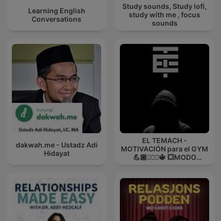
Study sounds, Study lofi,
Learning English
study with me , focus
Conversations
sounds
EL TEMACH -
dakwah.me - Ustadz Adi
MOTIVACIÓN para el GYM
Hidayat
💪🏼🏋🏻‍♀🔱 💥MODO
GUERRA💥