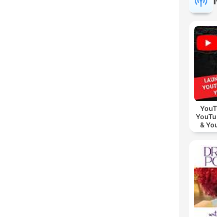
YouT
YouTu
& Yo
Vid