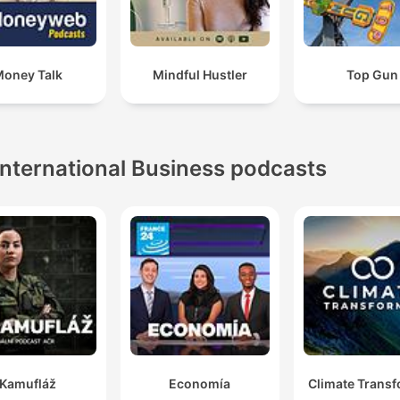
oney Talk
Mindful Hustler
Top Gun
International Business podcasts
Kamufláž
Economía
Climate Trans