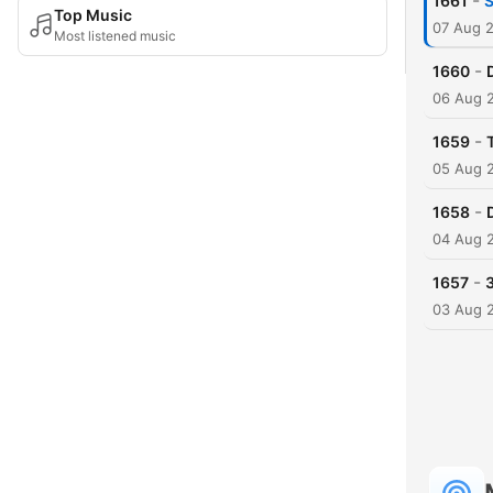
-
1661
S
Top Music
07 Aug 
Most listened music
-
1660
06 Aug 
-
1659
05 Aug 
-
1658
04 Aug 
-
1657
03 Aug 