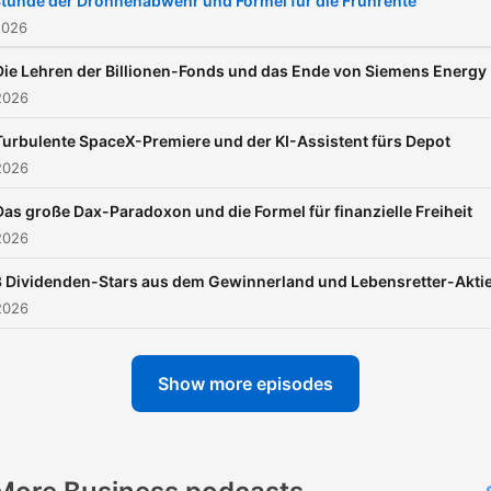
tunde der Drohnenabwehr und Formel für die Frührente
Montag bis Freitag ab 5 Uh
2026
morgens. Dazu jeden Sam
Die Lehren der Billionen-Fonds und das Ende von Siemens Energy
eine Bonus-Folge mit eine
2026
ganz besonderen
Turbulente SpaceX-Premiere und der KI-Assistent fürs Depot
Börsenexperten. Mit den
2026
WELT-Finanzjournalisten L
Oetjen, Holger Zschäpitz,
Das große Dax-Paradoxon und die Formel für finanzielle Freiheit
2026
Nando Sommerfeldt, Philip
Vetter und Daniel Eckert. Wir
3 Dividenden-Stars aus dem Gewinnerland und Lebensretter-Akti
freuen uns über Ihr Feedb
2026
an aaa@welt.de. Disclaimer:
Die im Podcast besproche
Show more episodes
Aktien und Fonds stellen k
spezifischen Kauf- oder
Anlage-Empfehlungen dar.