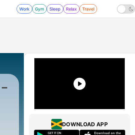
Work
Gym
Sleep
Relax
Travel
 –
DOWNLOAD APP