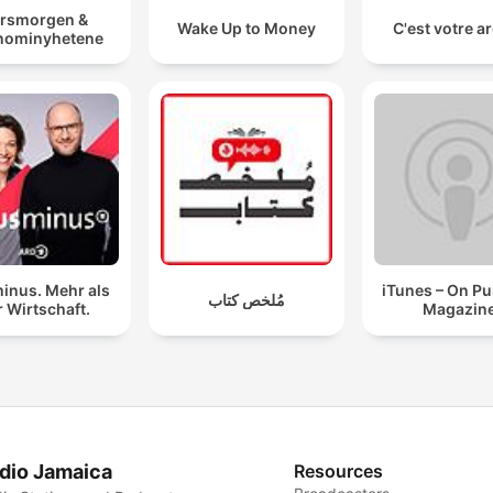
rsmorgen &
Wake Up to Money
C'est votre a
nominyhetene
inus. Mehr als
iTunes – On P
مُلخص كتاب
 Wirtschaft.
Magazin
dio Jamaica
Resources