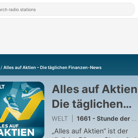
Alles auf Aktien – Die täglichen Finanzen-News
Alles auf Aktien
Die täglichen
Finanzen-News
WELT
|
1661 - Stunde der Drohnenabwehr und Formel für die Frührente
„Alles auf Aktien“ ist der