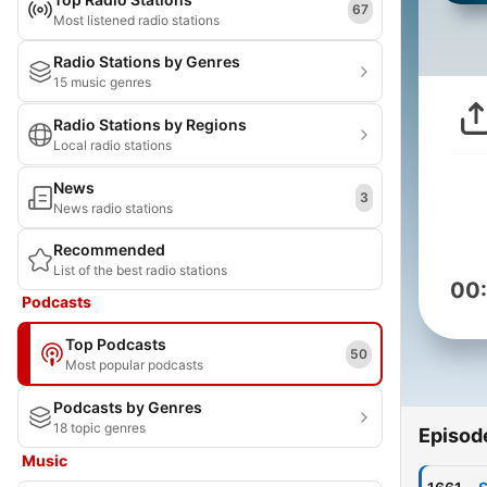
67
Most listened radio stations
Radio Stations by Genres
15 music genres
Radio Stations by Regions
Local radio stations
News
3
News radio stations
Recommended
List of the best radio stations
00
Podcasts
Top Podcasts
50
Most popular podcasts
Podcasts by Genres
18 topic genres
Episod
Music