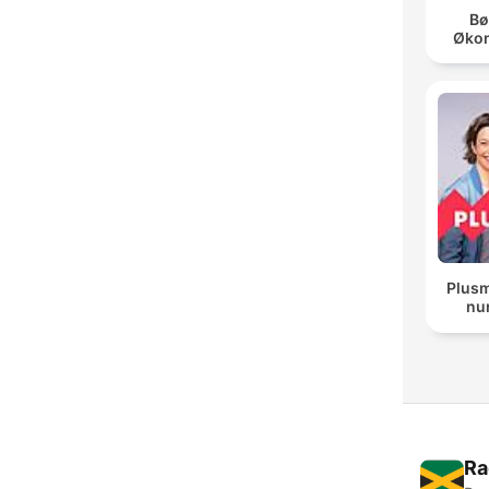
Bø
Øko
Plusm
nur
Ra