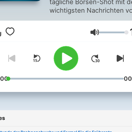
tägliche Börsen-Shot mit 
wichtigsten Nachrichten v
den Finanzmärkten. Unser
Team aus Wirtschafts- un
Volume
Finanzjournalisten bespric
aktuelle Aktien, Fonds, ET
und gibt wertvolle Tipps fü
eine erfolgreiche Geldanla
In jeder Folge neue Finanz
Nachrichten und wertvolle
:00
00
Informationen rund um die
Börse und den Aktienmarkt
für erfahrene Anleger und
Neueinsteiger. Mit dem
es
Börsen-Podcast „Alles auf
Aktien“ immer up-to-date.