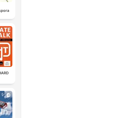
spora
HARD