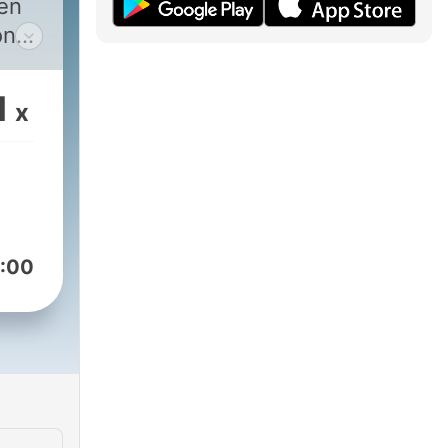
den
on
d
1
x
ht
Fs
r
ge.
-
:00
 –