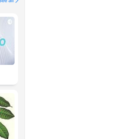
See all
ag
sem
tfolio/sevenone-