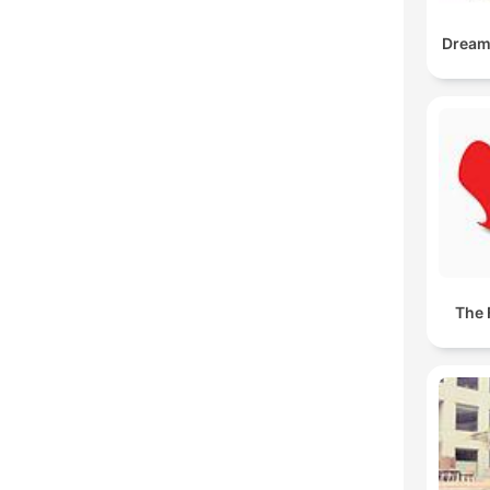
DreamB
The 