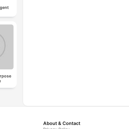
rgent
urpose
e
About & Contact