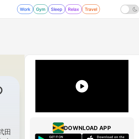
Work
Gym
Sleep
Relax
Travel
の
DOWNLOAD APP
武田