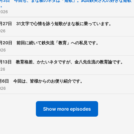
8月3日 今回も、まな板のネタは「短歌」。武田鉄矢さんの好きな短歌
も。
2026
月27日 31文字で心情を詠う短歌がまな板に乗っています。
026
月20日 前回に続いて鉄矢流「教育」への私見です。
026
月13日 教育格差、かたいネタですが、金八先生流の教育論です。
026
月6日 今回は、皆様からのお便り紹介です。
026
Show more episodes