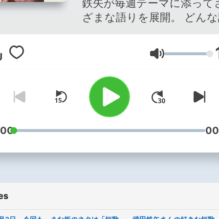
鉄矢が毎週テーマに添って
ざまな語りを展開。 どんな
でも美味しくさばいて見せ
ス！
Volume
:00
00
es