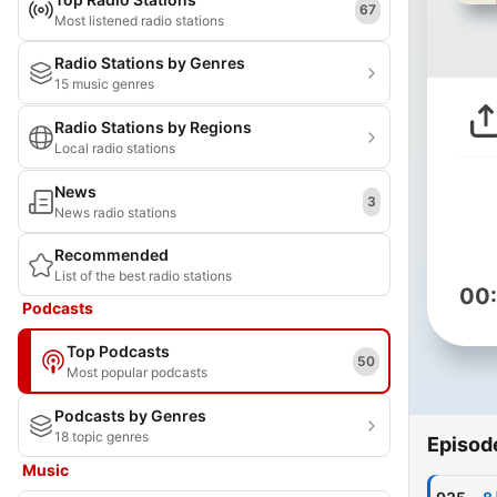
67
Most listened radio stations
Radio Stations by Genres
15 music genres
Radio Stations by Regions
Local radio stations
News
3
News radio stations
Recommended
List of the best radio stations
00
Podcasts
Top Podcasts
50
Most popular podcasts
Podcasts by Genres
18 topic genres
Episod
Music