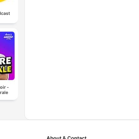
dcast
oir -
rale
About & Contact