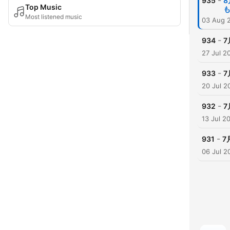
-
935
Top Music
Most listened music
03 Aug 
-
934
7
27 Jul 2
-
933
7
20 Jul 2
-
932
7
13 Jul 2
-
931
7
06 Jul 2