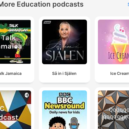
More Education podcasts
alk Jamaica
Så in i Själen
Ice Crea