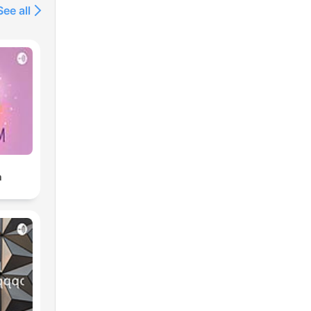
See all
m