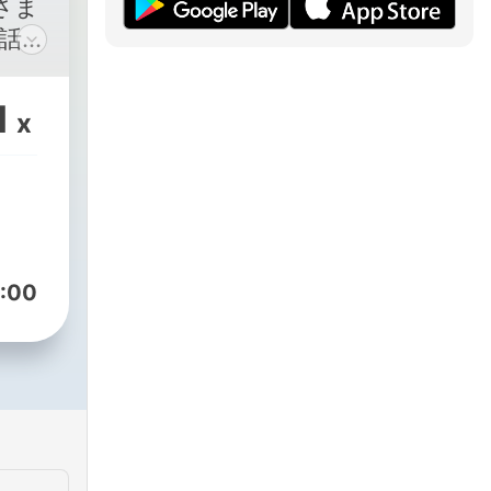
さま
話題
マ
1
x
:00