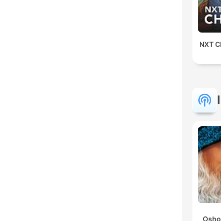
NXT Ch
Osho