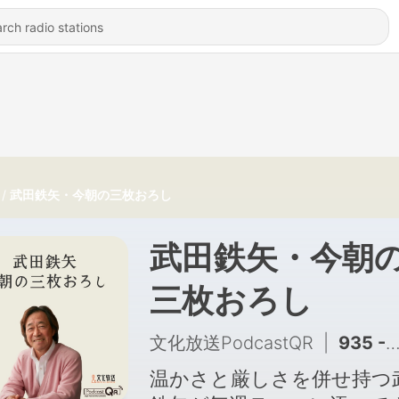
武田鉄矢・今朝の三枚おろし
武田鉄矢・今朝
三枚おろし
文化放送PodcastQR
|
935 - 8月3日 今回も、まな板のネタは「短歌」。武田鉄矢さんの好きな短歌も。
温かさと厳しさを併せ持つ