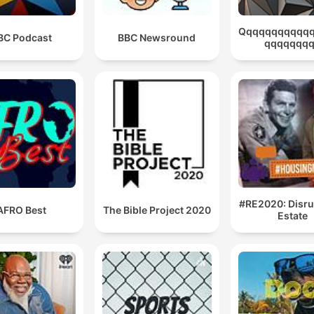
Qqqqqqqqqqq
BC Podcast
BBC Newsround
qqqqqqq
#RE2020: Disru
AFRO Best
The Bible Project 2020
Estate