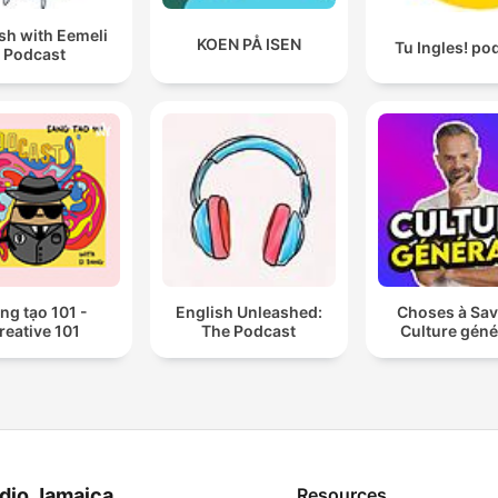
sh with Eemeli
KOEN PÅ ISEN
Tu Ingles! po
Podcast
ng tạo 101 -
English Unleashed:
Choses à Sav
reative 101
The Podcast
Culture géné
dio Jamaica
Resources