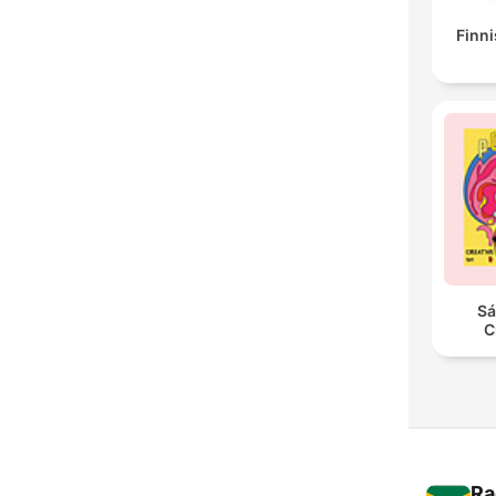
Finni
Sá
C
Ra