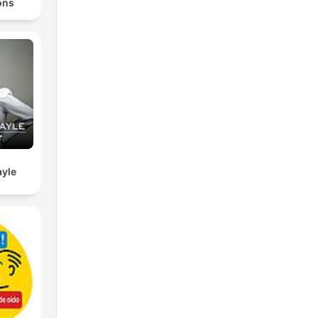
ons
yle