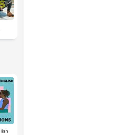
s
lish