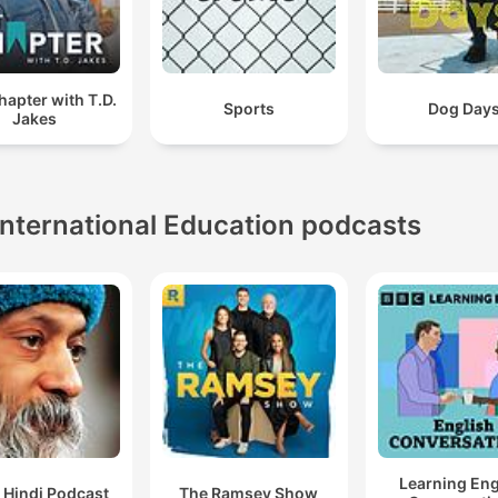
apter with T.D.
Sports
Dog Day
Jakes
International Education podcasts
Learning Eng
 Hindi Podcast
The Ramsey Show