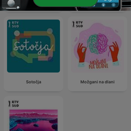
Radio GA - GA
Intelekta
Sotočja
Možgani na dlani