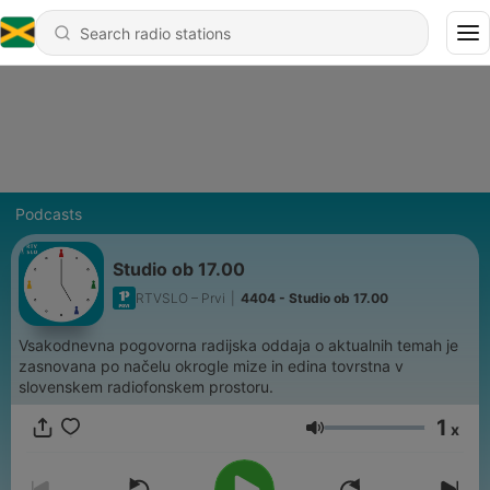
Podcasts
Studio ob 17.00
RTVSLO – Prvi
|
4404 - Studio ob 17.00
Vsakodnevna pogovorna radijska oddaja o aktualnih temah je
zasnovana po načelu okrogle mize in edina tovrstna v
slovenskem radiofonskem prostoru.
1
x
Volume