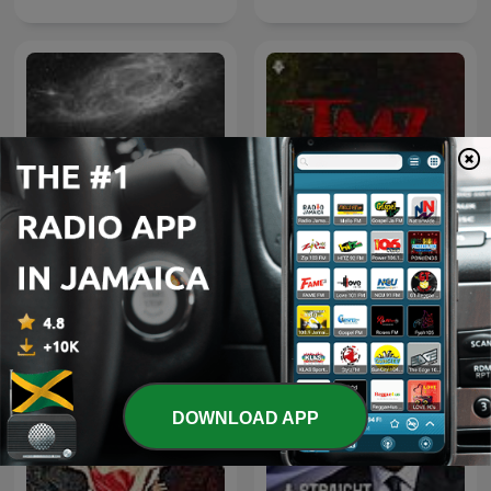
QQ🍜
TMZ Live
DOWNLOAD APP