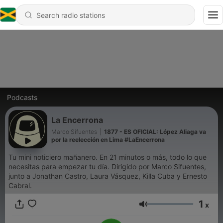
Podcasts
La Encerrona
Marco Sifuentes
|
1877 - ES OFICIAL: López Aliaga va
por la reelección en Lima #LaEncerrona
Tu mini noticiero mañanero. En 21 minutos o más, todo lo que
necesitas para empezar tu día. Dirigido por Marco Sifuentes,
junto a Jonathan Castro, Laura Vásquez, Killa Cuba y Ernesto
Cabral.
1
x
Volume