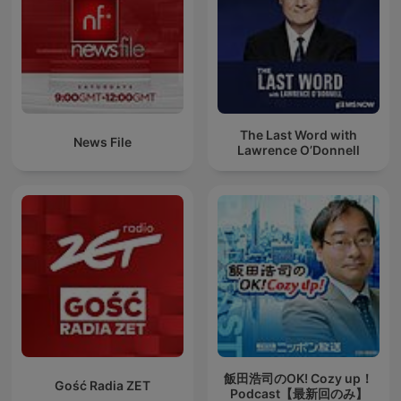
The Last Word with
News File
Lawrence O’Donnell
飯田浩司のOK! Cozy up！
Gość Radia ZET
Podcast【最新回のみ】