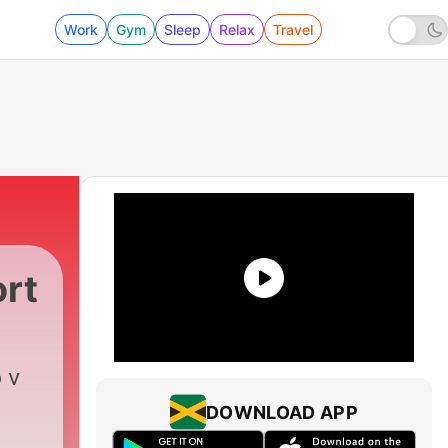
Work
Gym
Sleep
Relax
Travel
ort
 v
DOWNLOAD APP