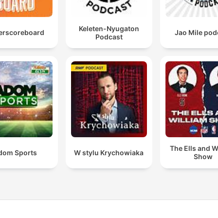
Keleten-Nyugaton
erscoreboard
Jao Mile pod
Podcast
The Ells and W
dom Sports
W stylu Krychowiaka
Show