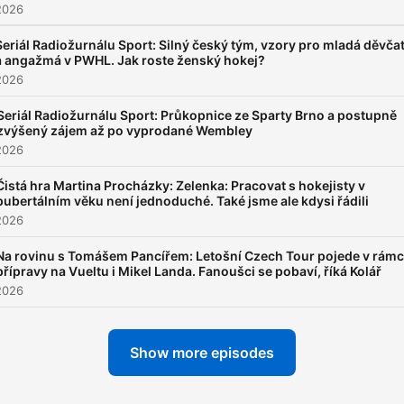
2026
Seriál Radiožurnálu Sport: Silný český tým, vzory pro mladá děvča
a angažmá v PWHL. Jak roste ženský hokej?
2026
Seriál Radiožurnálu Sport: Průkopnice ze Sparty Brno a postupně
zvýšený zájem až po vyprodané Wembley
2026
Čistá hra Martina Procházky: Zelenka: Pracovat s hokejisty v
pubertálním věku není jednoduché. Také jsme ale kdysi řádili
2026
Na rovinu s Tomášem Pancířem: Letošní Czech Tour pojede v rámc
přípravy na Vueltu i Mikel Landa. Fanoušci se pobaví, říká Kolář
2026
Show more episodes