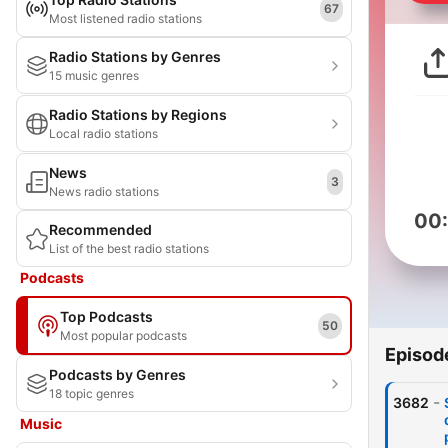
67
Most listened radio stations
Radio Stations by Genres
15 music genres
Radio Stations by Regions
Local radio stations
News
3
News radio stations
00
Recommended
List of the best radio stations
Podcasts
Top Podcasts
50
Most popular podcasts
Episod
Podcasts by Genres
18 topic genres
-
3682
Music