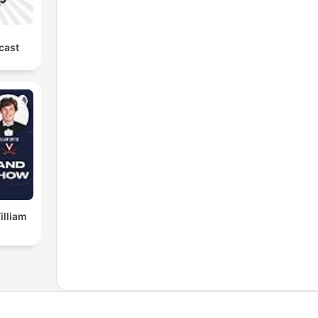
cast
illiam