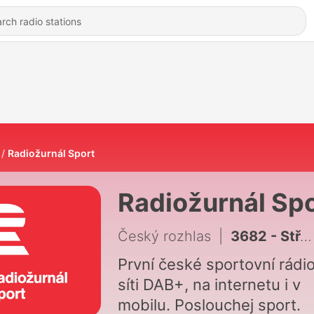
Radiožurnál Sport
Radiožurnál Sp
Český rozhlas
|
3682 - Středeční klasika Kateřiny Neumannové: Jíchová: Sama sobě dokážu, že jsem šampionkou. Všechny zdravotní trable musím překonat
První české sportovní rádio
síti DAB+, na internetu i v
mobilu. Poslouchej sport.