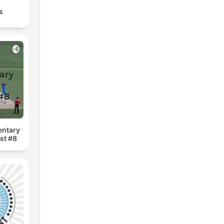
s
entary
st #8