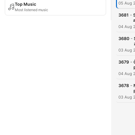
05 Aug 
Top Music
Most listened music
-
3681
04 Aug 
-
3680
03 Aug 
-
3679
04 Aug 
-
3678
03 Aug 