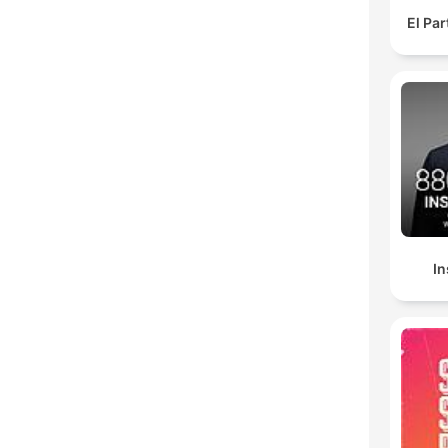
El Pa
In