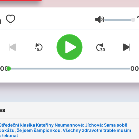
Volume
:00
00
es
Středeční klasika Kateřiny Neumannové: Jíchová: Sama sobě
dokážu, že jsem šampionkou. Všechny zdravotní trable musím
překonat