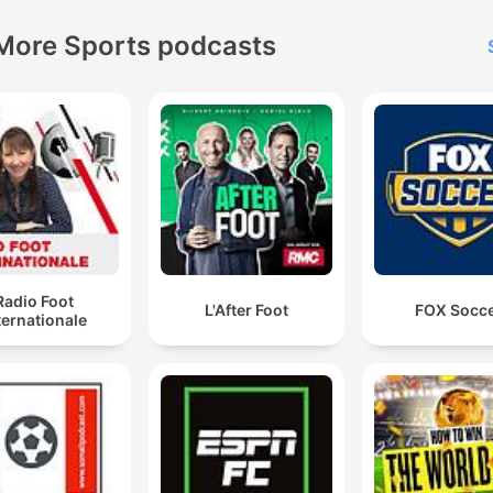
More Sports podcasts
Radio Foot
L'After Foot
FOX Socc
ternationale