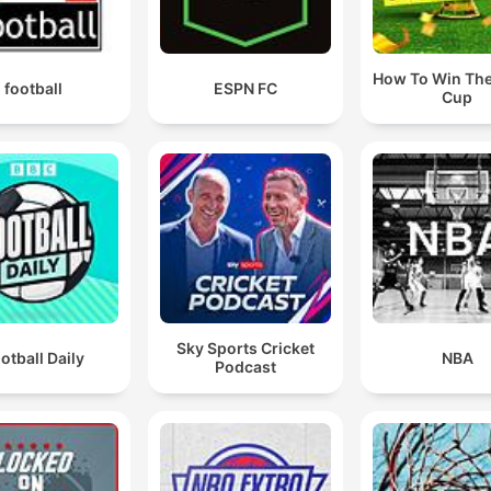
How To Win Th
football
ESPN FC
Cup
Sky Sports Cricket
otball Daily
NBA
Podcast