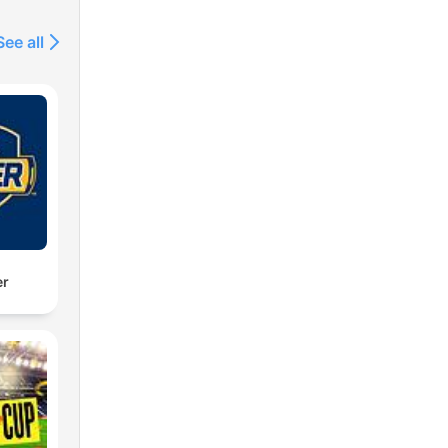
See all
er