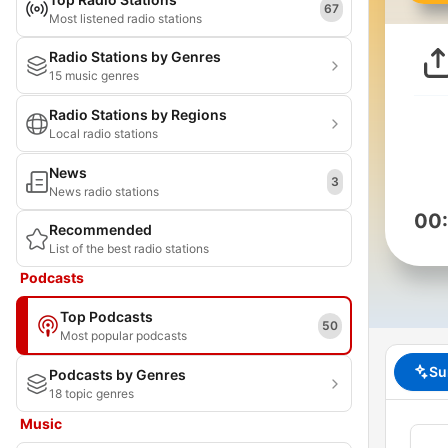
67
Most listened radio stations
Radio Stations by Genres
15 music genres
Radio Stations by Regions
Local radio stations
News
3
News radio stations
00
Recommended
List of the best radio stations
Podcasts
Top Podcasts
50
Most popular podcasts
Su
Podcasts by Genres
18 topic genres
Music