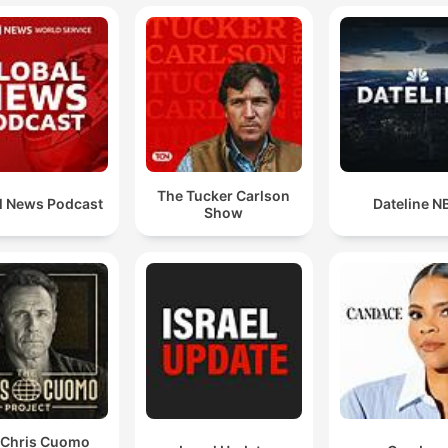
00:21:17 · Autor wskazuje na problem braku obiektywizmu w
badaniach opinii publicznej ze względu na ich finansowanie
przez partie polityczne.
Ta wojna może nie być krótka, Iran wcale nie musi si
poddać, ty możesz ich bombardować jak chcesz, no
tu przewaga amerykańsko-izraelska jest totalna, ale 
reżim wcale nie musi upaść
The Tucker Carlson
l News Podcast
Dateline N
Show
00:32:48 · Analiza potencjalnych skutków militarnej interwencj
USA wobec Iranu i trudności w całkowitym pokonaniu
tamtejszego reżimu.
zamknięcie cieśniny Ormus przez Iran Pokazuje, że
Ameryka przestała być z tego, czego słynęła i co był
warunkiem hegemonii światowej
00:38:29 · Mówca analizuje osłabienie amerykańskiej hegemon
na świecie w kontekście zagrożenia dla handlu morskiego.
 Chris Cuomo