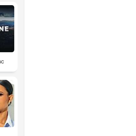
ę
 bo
ten
BC
i
o
ii