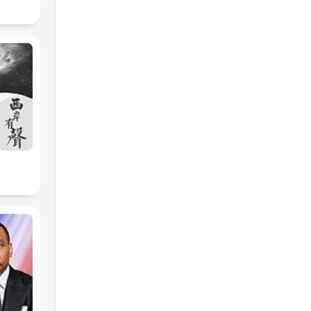
dla
ych
ez