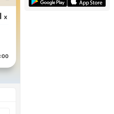
,
1
x
aj
 z
y
:00
ia
raj!
 są