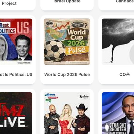
Israel Update
Candace
Project
produkcja awokado jest świetnym źródłem dochodu 
grup przestępczych, głównie dla karteli narkotykow
meksykańskich.
01:01:21 · Wyjaśnienie mechanizmu wymuszania haraczy prz
meksykańskie kartele w sektorze upraw awokado.
t Is Politics: US
World Cup 2026 Pulse
QQ🍜