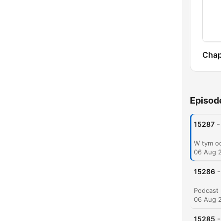
Chap
Episod
-
15287
06 Aug 
-
15286
06 Aug 
-
15285