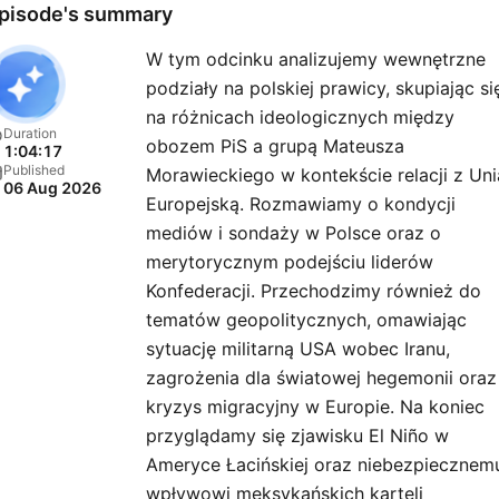
dziennikarzy.
pisode's summary
W tym odcinku analizujemy wewnętrzne
podziały na polskiej prawicy, skupiając si
na różnicach ideologicznych między
Duration
obozem PiS a grupą Mateusza
1:04:17
Published
Morawieckiego w kontekście relacji z Uni
06 Aug 2026
Europejską. Rozmawiamy o kondycji
mediów i sondaży w Polsce oraz o
merytorycznym podejściu liderów
Konfederacji. Przechodzimy również do
tematów geopolitycznych, omawiając
sytuację militarną USA wobec Iranu,
zagrożenia dla światowej hegemonii oraz
kryzys migracyjny w Europie. Na koniec
przyglądamy się zjawisku El Niño w
Ameryce Łacińskiej oraz niebezpiecznem
wpływowi meksykańskich karteli