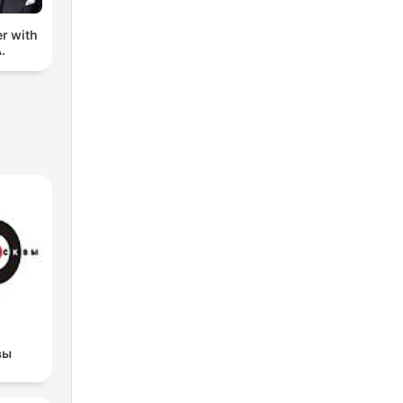
er with
.
вы