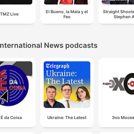
El Bueno, la Mala y el
Straight Shoot
TMZ Live
Feo
Stephen A
International News podcasts
 É da Coisa
Ukraine: The Latest
Эхо Моск