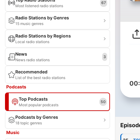
67
Most listened radio stations
Radio Stations by Genres
15 music genres
Radio Stations by Regions
Local radio stations
News
3
News radio stations
Recommended
List of the best radio stations
00
Podcasts
Top Podcasts
50
Most popular podcasts
Podcasts by Genres
18 topic genres
Episod
Music