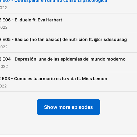
 E07 - Qué esperar en una 1ra consulta psicológica
2022
 E06 - El duelo ft. Eva Herbert
2022
 E05 - Básico (no tan básico) de nutrición ft. @crisdesousag
2022
2 E04 - Depresión: una de las epidemias del mundo moderno
2022
 E03 - Como es tu armario es tu vida ft. Miss Lemon
2022
Show more episodes