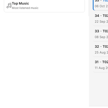
-
35
T02
Top Music
06 Oct 
Most listened music
-
34
T02
22 Sep 
-
33
T02
08 Sep 
-
32
T0
25 Aug 
-
31
T02
11 Aug 