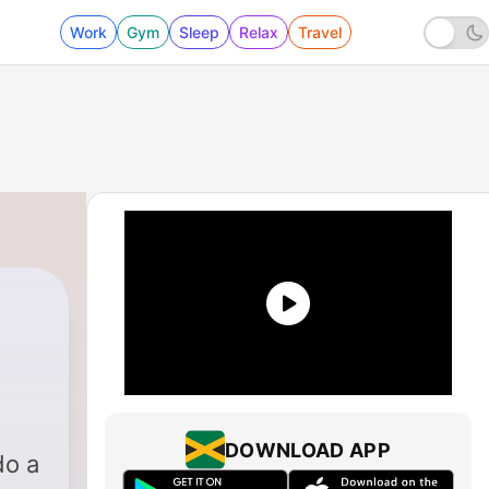
Work
Gym
Sleep
Relax
Travel
DOWNLOAD APP
do a