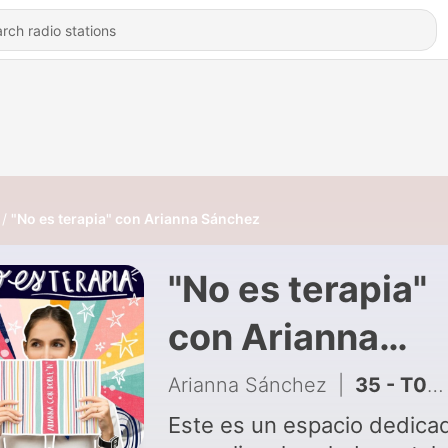
"No es terapia" con Arianna Sánchez
"No es terapia"
con Arianna
Sánchez
Arianna Sánchez
|
35 - T02 E07 - Qué esperar en una 1ra consulta psicológica
Este es un espacio dedica