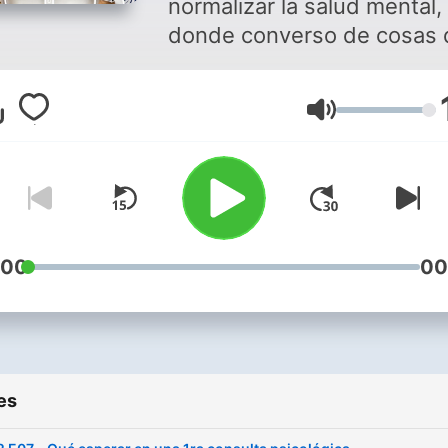
normalizar la salud mental,
donde converso de cosas 
yo también he necesitado
escuchar. Hablo un poco
Volume
desde mi academia y mi
experiencia pero sobre to
desde mi trayecto persona
terapia. Encuéntrame en
Instagram como
@ariannacondoblen
:00
00
es