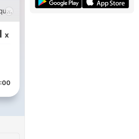
que
1
x
do
l en
:00