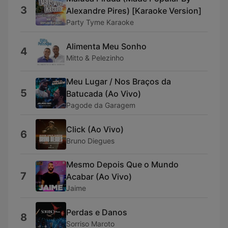
3
Alexandre Pires) [Karaoke Version]
Party Tyme Karaoke
Alimenta Meu Sonho
4
Mitto & Pelezinho
Meu Lugar / Nos Braços da
5
Batucada (Ao Vivo)
Pagode da Garagem
Click (Ao Vivo)
6
Bruno Diegues
Mesmo Depois Que o Mundo
7
Acabar (Ao Vivo)
Jaime
Perdas e Danos
8
Sorriso Maroto