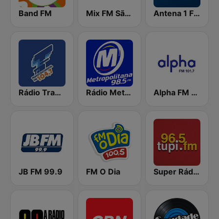
Band FM
Mix FM São Paulo
Antena 1 FM
Rádio Transcontinental FM
Rádio Metropolitana 98.5 FM
Alpha FM 101.7
JB FM 99.9
FM O Dia
Super Rádio Tupi