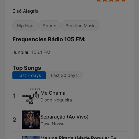
É só Alegria
Hip Hop
Sports
Brazilian Music
Frequencies Rádio 105 FM:
Jundiaí:
105.1 FM
Top Songs
Last 7 days
Last 30 days
Me Chama
1
Diogo Nogueira
Separação (Ao Vivo)
2
Casa Nossa
Maluca Pirada (Made Popular By