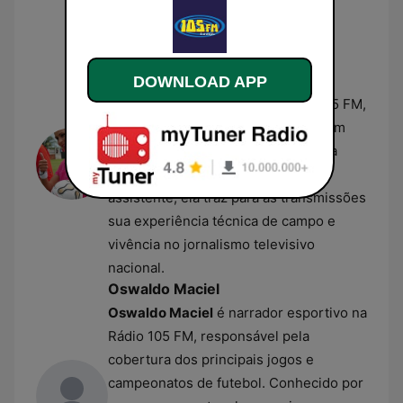
Transamérica antes de assumir seu
papel atual.
Ana Paula Oliveira
Ana Paula Oliveira
atua como
DOWNLOAD APP
comentarista esportiva na Rádio 105 FM,
sendo a primeira mulher a ocupar um
cargo fixo na equipe de esportes da
emissora. Jornalista e ex-árbitra
assistente, ela traz para as transmissões
sua experiência técnica de campo e
vivência no jornalismo televisivo
nacional.
Oswaldo Maciel
Oswaldo Maciel
é narrador esportivo na
Rádio 105 FM, responsável pela
cobertura dos principais jogos e
campeonatos de futebol. Conhecido por