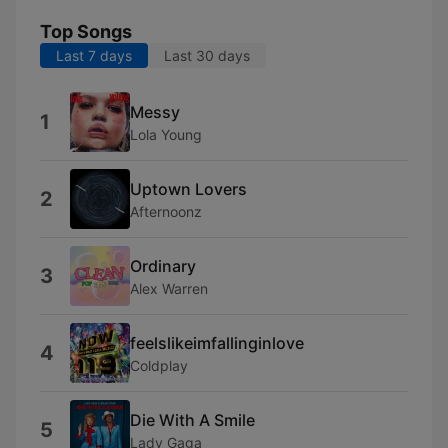
Top Songs
Last 7 days
Last 30 days
Messy
1
Lola Young
Uptown Lovers
2
Afternoonz
Ordinary
3
Alex Warren
feelslikeimfallinginlove
4
Coldplay
Die With A Smile
5
Lady Gaga