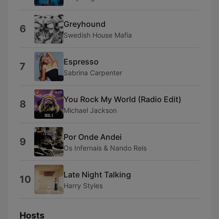
Greyhound
6
Swedish House Mafia
Espresso
7
Sabrina Carpenter
You Rock My World (Radio Edit)
8
Michael Jackson
Por Onde Andei
9
Os Infernais & Nando Reis
Late Night Talking
10
Harry Styles
Hosts