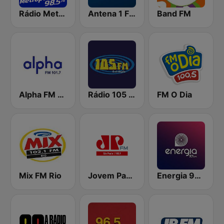
Rádio Metropolitana 98.5 FM
Antena 1 FM
Band FM
Alpha FM 101.7
Rádio 105 FM
FM O Dia
Mix FM Rio
Jovem Pan FM São Paulo
Energia 97 FM