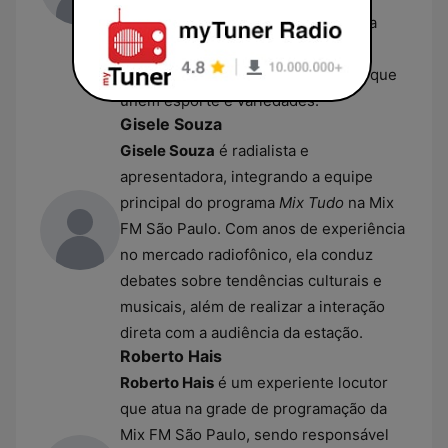
televisão, ele é reconhecido por sua
comunicação dinâmica voltada ao
público jovem e por abordar temas que
unem esporte e variedades.
Gisele Souza
Gisele Souza
é radialista e
apresentadora, integrando a equipe
principal do programa
Mix Tudo
na Mix
FM São Paulo. Com anos de experiência
no mercado radiofônico, ela conduz
debates sobre tendências culturais e
musicais, além de realizar a interação
direta com a audiência da estação.
Roberto Hais
Roberto Hais
é um experiente locutor
que atua na grade de programação da
Mix FM São Paulo, sendo responsável