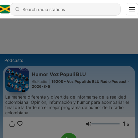
Podcasts
Humor Voz Populi BLU
BluRadio
|
19208 - Voz Populi de BLU Radio Podcast -
2026-8-5
La manera diferente y divertida de informarse de la realidad
colombiana. Opinión, información y humor para acompañar el
final de la tarde en el mejor programa de humor de la radio
colombiana.
1
x
Volume