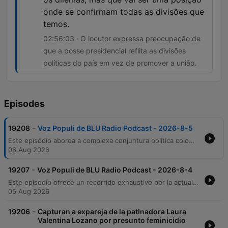
onde se confirmam todas as divisões que
temos.
02:56:03 · O locutor expressa preocupação de
que a posse presidencial reflita as divisões
políticas do país em vez de promover a união.
Episodes
-
19208
Voz Populi de BLU Radio Podcast - 2026-8-5
Este episódio aborda a complexa conjuntura política colombiana, focando na transição de poder para Abelardo de la Espriella e as implicações da delegação dos Estados Unidos para a posse presidencial. A discussão explora as tensões entre os governos de Gustavo Petro e De la Espriella, as denúncias de corrupção envolvendo o novo presidente e a importância da cooperação judicial internacional. A programação também presta uma emocionante homenagem ao legado de Alfonso Lizarazzo e reflete sobre temas sociais, como a construção cultural da monogamia. O episódio encerra com atualizações sobre segurança nacional, alertas para o fenômeno do Niño e as movimentações políticas de figuras como Álvaro Uribe e Maria Fernanda Cabal.
06 Aug 2026
-
19207
Voz Populi de BLU Radio Podcast - 2026-8-4
Este episodio ofrece un recorrido exhaustivo por la actualidad política, social y deportiva. El programa inicia con un repaso por noticias deportivas en Argentina y anécdotas de futbolistas en Colombia, para luego profundizar en los nombramientos diplomáticos y cambios en la cúpula de la Policía Nacional bajo el gobierno electo de Abelardo de la Espriella. A través de diversos segmentos, se analizan temas críticos como la crisis energética y de salud en Colombia, las tensiones de seguridad por amenazas de explosivos en Cali y las nuevas estrategias de lucha contra el narcotráfico en el Caribe. El episodio también integra reflexiones culturales sobre música, ciencia y sociedad, cerrando con actualizaciones judiciales sobre casos de alto impacto nacional.
05 Aug 2026
-
19206
Capturan a expareja de la patinadora Laura
Valentina Lozano por presunto feminicidio