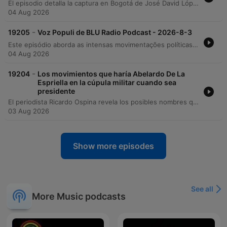
El episodio detalla la captura en Bogotá de José David López, presunto responsable del feminicidio de la patinadora Laura Valentina Lozano, ocurrido en febrero en el barrio Cedritos. La noticia destaca un giro en la investigación tras una nueva imputación de cargos realizada por la Fiscalía, lo que permitió revocar la libertad que el sujeto gozaba tras una decisión judicial previa. La información incluye detalles sobre las pruebas presentadas, como testimonios clave y conductas estereotípicas detectadas durante la relación. La juez de garantías ordenó una nueva medida de aseguramiento al considerar al implicado un peligro para la sociedad.
04 Aug 2026
-
19205
Voz Populi de BLU Radio Podcast - 2026-8-3
Este episódio aborda as intensas movimentações políticas e militares na Colômbia, com foco nas novas nomeações da cúpula militar e a estratégia de reincorporação de generais para o governo de Abelardo de la Espriella. O debate explora o equilíbrio entre a capacidade ofensiva das forças armadas e o respeito aos direitos humanos, além de analisar as propostas controversas de Gustavo Petro sobre guardias populares. A programação também detalha os desafios fiscais do novo governo, incluindo déficits identificados no processo de empalme, e discute escândalos de corrupção envolvendo figuras políticas. Entre notícias de segurança pública, como atentados em Cúcuta e alertas vulcânicos, o episódio encerra com análises sobre as candidaturas locais e a reestruturação partidária no cenário colombiano.
04 Aug 2026
-
19204
Los movimientos que haría Abelardo De La
Espriella en la cúpula militar cuando sea
presidente
El periodista Ricardo Ospina revela los posibles nombres que conformarán la nueva cúpula militar y de seguridad bajo el gobierno del presidente electo Abelardo de la Espriella. La información detalla una estrategia de reintegración de oficiales que fueron retirados durante la administración de Gustavo Petro, con el objetivo de fortalecer la ofensiva contra grupos armados ilegales y criminales a partir del 7 de agosto. El reporte destaca nombramientos clave en el Ejército Nacional, la Policía Nacional, la Fuerza Aérea y la Armada, subrayando la importancia de recuperar la experiencia operativa y la moral de las instituciones. Se mencionan perfiles que pasarían de su retiro al servicio activo para liderar mandos estratégicos y operativos en el país.
03 Aug 2026
Show more episodes
See all
More Music podcasts