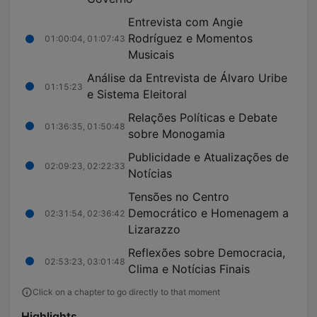
Entrevista com Angie
Rodríguez e Momentos
01:00:04, 01:07:43
Musicais
Análise da Entrevista de Álvaro Uribe
01:15:23
e Sistema Eleitoral
Relações Políticas e Debate
01:36:35, 01:50:48
sobre Monogamia
Publicidade e Atualizações de
02:09:23, 02:22:33
Notícias
Tensões no Centro
Democrático e Homenagem a
02:31:54, 02:36:42
Lizarazzo
Reflexões sobre Democracia,
02:53:23, 03:01:48
Clima e Notícias Finais
Click on a chapter to go directly to that moment
Highlights