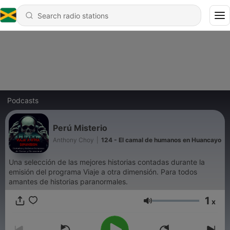
Podcasts
Perú Misterio
Anthony Choy
|
124 - El camal de humanos en Huancayo
Una selección de las mejores historias contadas durante la
emisión del programa Viaje a otra dimensión. Para todos
amantes de historias paranormales.
1
x
Volume