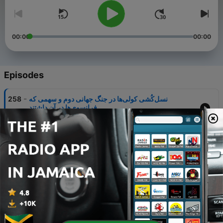
00:00
00:00
Episodes
-
نسل‌کُشی کولی‌ها در جنگ جهانی دوم و سهمی که
258
فرانسوی‌ها در آن داشتند
04 Aug 2026
-
احتمال مشارکت گروه‌های مسلح کُرد در حملۀ زمینی آمریکا
257
به ایران
28 Jul 2026
-
وضع کنونی جنگی که قرار بود به عمر جمهوری اسلامی
256
پایان دهد
21 Jul 2026
-
ریشه‌های فکری لیندسی گراهام، سناتور درگذشتۀ آمریکایی
255