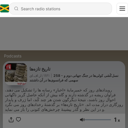
Podcasts
تاریخ تازه‌ها
258 - نسل‌کُشی کولی‌ها در جنگ جهانی دوم و
|
ار.اف.ای / RFI
سهمی که فرانسوی‌ها در آن داشتند
رویدادهای روز که خمیرمایۀ «اخبارِ» رسانه ها را تشکیل می دهند،
فراوان ریشه در گذشته دارند و گاه بیش از آنکه حاصل گریز ناگهانی
احوال روز باشند، نتیجۀ دیگرگون شدن هر چند کُند، اما ژرف و پایدار
روزگاری دراز مدت اند. «تاریخ تازه‌ها» بر گذشتۀ رخدادهای روز می نگرد
و در این نظر و گذر پیشینۀ چرخش‌ها‌ی کنونی را باز می نماید.
1
x
Volume