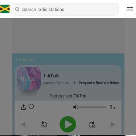
Podcasts
TikTok
samara Dorado
|
1 - Proyecto final de física
Podcast de TikTok
1
x
Volume