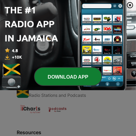
00:00
00:00
Episodes
-
1
Proyecto final de física
11 Jun 2021
DOWNLOAD APP
Radio Jamaica
Radio Stations and Podcasts
Resources