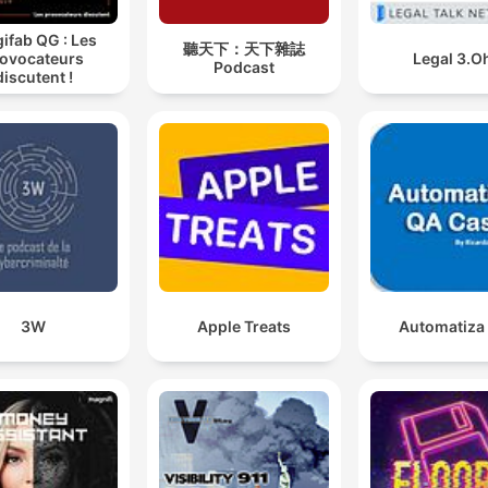
gifab QG : Les
聽天下：天下雜誌
ovocateurs
Legal 3.O
Podcast
discutent !
3W
Apple Treats
Automatiza