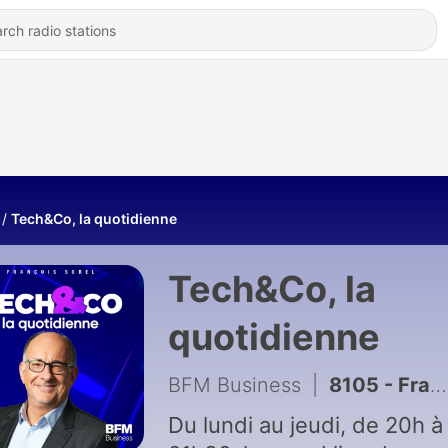
Tech&Co, la quotidienne
Tech&Co, la
quotidienne
BFM Business
|
8105 - François Bourrier-Soifer, directeur général délégué de Safran.AI – 13/07
Du lundi au jeudi, de 20h à