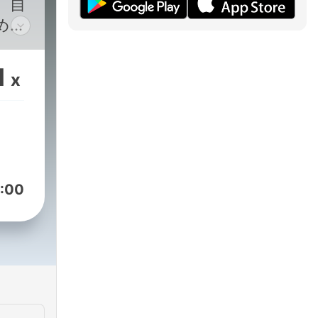
、自
めの
るニ
る社
1
x
てい
先の
の歩
(月木
麻音
:00
を務
協力
o/podcast/en.html