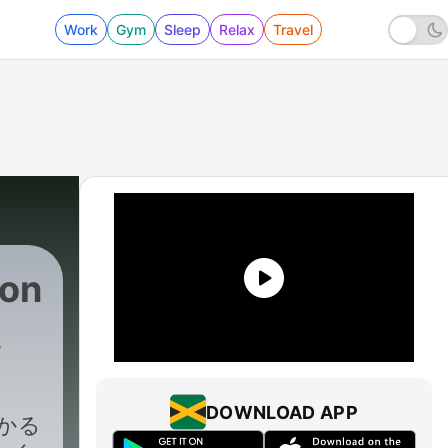
Work
Gym
Sleep
Relax
Travel
on
ト
DOWNLOAD APP
わかる