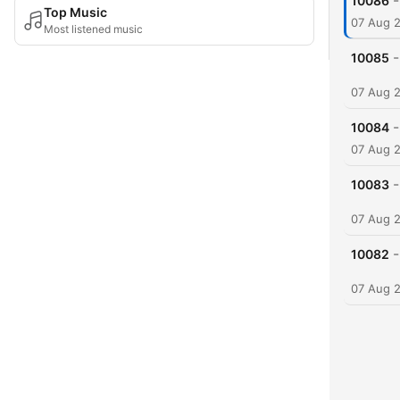
-
10086
Top Music
07 Aug 
Most listened music
-
10085
07 Aug 
-
10084
07 Aug 
-
10083
07 Aug 
-
10082
07 Aug 