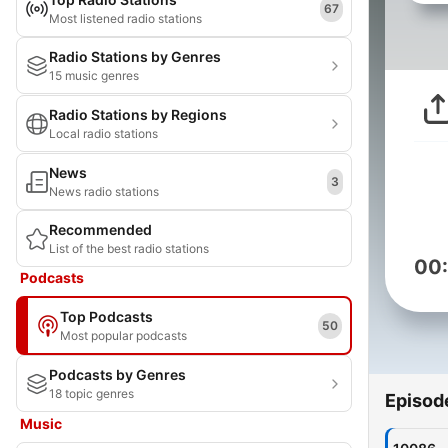
67
Most listened radio stations
Radio Stations by Genres
15 music genres
Radio Stations by Regions
Local radio stations
News
3
News radio stations
Recommended
List of the best radio stations
00
Podcasts
Top Podcasts
50
Most popular podcasts
Podcasts by Genres
18 topic genres
Episod
Music