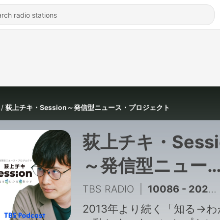
荻上チキ・Session～発信型ニュース・プロジェクト
荻上チキ・Sessi
～発信型ニュー
ス・プロジェク
TBS RADIO
|
10086 - 2026年8月7日（金）ニュース
2013年より続く「知る→