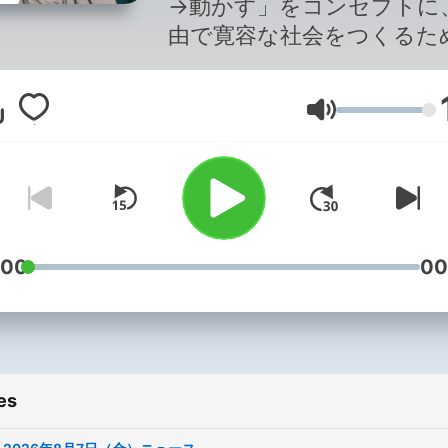
→動かす」をコンセプトに
由で寛容な社会をつくるた
良質な議論と情報を共有す
ュース番組です。複雑化す
Volume
会の中で「何が、なぜ起き
るのか」を共に考え、一歩
未来を探ります。これまで
みを大切に、荻上チキと、
2026年4月からは片桐千晶
金)、山本恵里伽(火)、日比
:00
00
子(水)がパーソナリティー
めます。 番組作りの参考のた
め、以下のアンケートにご
をお願いいたします。
es
https://www.tbs.co.jp/radi
制作：TBSラジオ TBS Podcast