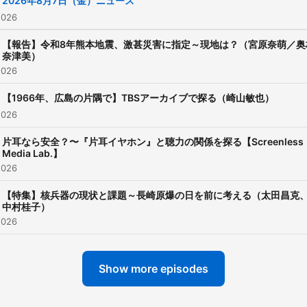
2026年8月7日（金）ニュース
サイト：
2026
https://www.tbsradio.jp/po
【報告】令和8年熊本地震、激甚災害に指定～現地は？（宮原奈萌／奥
奈津美）
2026
【1966年、広島の片隅で】TBSアーカイブで探る（崎山敏也）
2026
片耳なら安全？〜『片耳イヤホン』と聴力の関係を探る【Screenless
Media Lab.】
2026
【特集】核兵器の現状と課題～長崎原爆の日を前に考える（太田昌克
中村桂子）
2026
Show more episodes