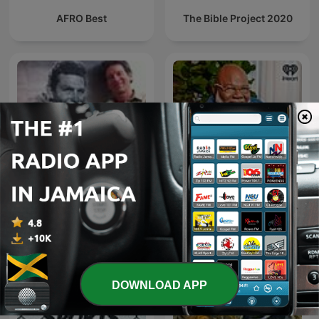
AFRO Best
The Bible Project 2020
#RE2020: Disrupt Real
NXT Chapter with T.D.
Estate
Jakes
DOWNLOAD APP