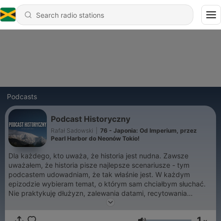
Podcasts
Podcast Historyczny
Rafał Sadowski
|
76 - Japonia: Od Imperium, przez
Pearl Harbor do Neonów Tokio!
Dla każdego, kto uważa, że historia jest nudna. Zawsze
uważałem, że historia pisze najlepsze scenariusze - tym
podcastem udowadniam, że tak właśnie jest. W każdym
epizodzie wybieram temat, o którym sam chciałbym słuchać.
Nie praktykuję dłużyzn, zalewania datami, recytowania
życiorysów.
1