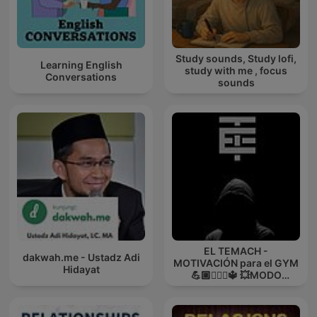
Study sounds, Study lofi,
Learning English
study with me , focus
Conversations
sounds
EL TEMACH -
dakwah.me - Ustadz Adi
MOTIVACIÓN para el GYM
Hidayat
💪🏼🏋🏻‍♀🔱 💥MODO
GUERRA💥