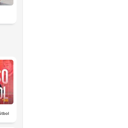
útbol