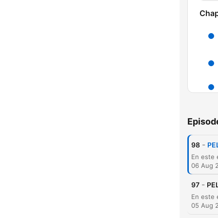
Chap
Episod
-
98
PE
06 Aug 
-
97
PE
05 Aug 