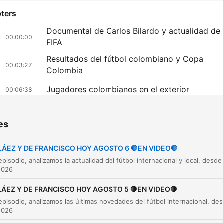
ters
Documental de Carlos Bilardo y actualidad de 
00:00:00
FIFA
Resultados del fútbol colombiano y Copa
00:03:27
Colombia
Jugadores colombianos en el exterior
00:06:38
Selecciones juveniles y actualidad de la
00:15:07
Federación
es
Crisis en la estructura técnica de la Selección
00:16:16
Colombia
LÁEZ Y DE FRANCISCO HOY AGOSTO 6 🛑EN VIDEO🛑
Movimientos en el mercado de jugadores
00:21:05
2026
Novedades y transferencias internacionales
00:27:17
LÁEZ Y DE FRANCISCO HOY AGOSTO 5 🛑EN VIDEO🛑
En este episodio, analizamos las últimas novedades del 
Transferencias y noticias de salud en el fútbol
00:33:56
2026