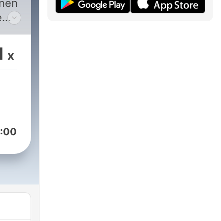
unen
e
1
x
:00