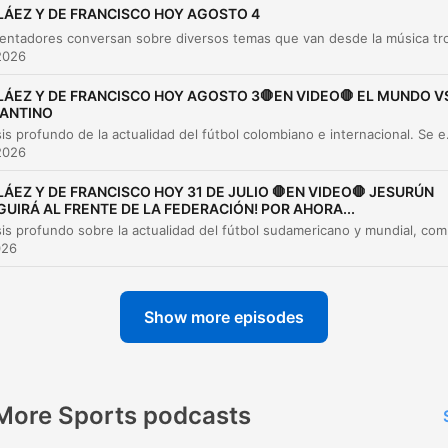
Resultados de los Juegos Centroamericanos
00:38:16
LÁEZ Y DE FRANCISCO HOY AGOSTO 4
Rumores de mercado y movimientos
2026
00:39:04
internacionales
LÁEZ Y DE FRANCISCO HOY AGOSTO 3🛑EN VIDEO🛑 EL MUNDO V
Actualidad del fútbol colombiano y Junior de
FANTINO
00:40:38
Barranquilla
Un análisis profundo de la actualidad del fútbol colombiano e internacional. Se examinan los r
2026
Arbitraje y cierre del programa
00:45:52
LÁEZ Y DE FRANCISCO HOY 31 DE JULIO 🛑EN VIDEO🛑 JESURÚN
lick on a chapter to go directly to that moment
GUIRÁ AL FRENTE DE LA FEDERACIÓN! POR AHORA...
Un análisis profundo sobre la actualidad del fútbol sudameric
lights
026
cada día entiende uno más que Bilardo sí fue un
adelantado en muchas cosas al fútbol de hoy
Show more episodes
00:01:35 · El locutor destaca la visión estratégica y pionera de
entrenador Carlos Bilargo respecto al potencial del fútbol
africano.
More Sports podcasts
La información que entregan desde España es que le