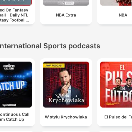
ed On Fantasy
all – Daily NFL
NBA Extra
NBA
tasy Football
Podcast
International Sports podcasts
ontinuous Call
W stylu Krychowiaka
El Pulso del F
am Catch Up