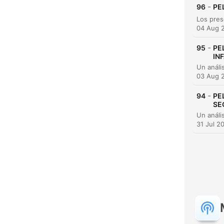
-
96
PE
04 Aug 
-
95
PE
IN
03 Aug 
-
94
PE
C
SE
High
31 Jul 2