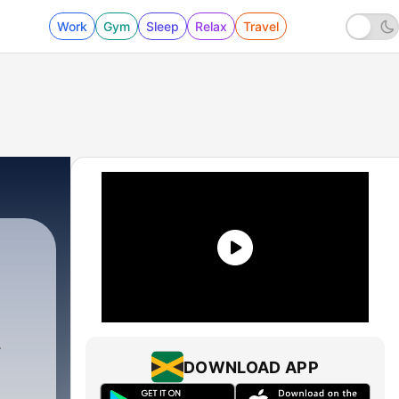
Work
Gym
Sleep
Relax
Travel
DOWNLOAD APP