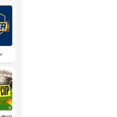
es
os
er
e la
él
 o
e World