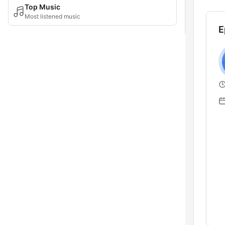
Top Music
Most listened music
E