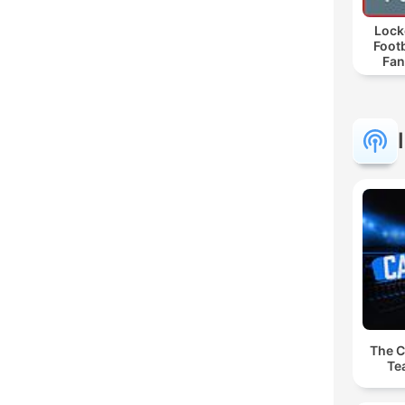
Lock
Footb
Fan
The C
Te