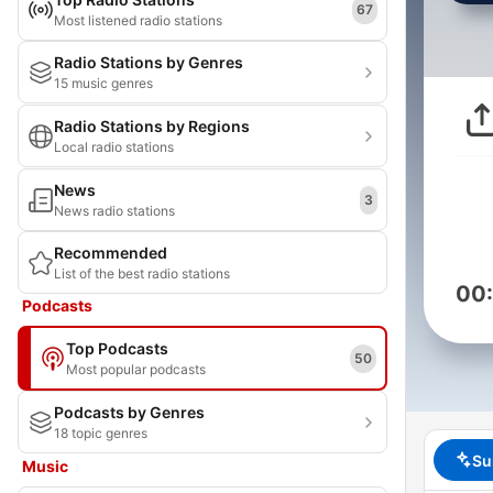
67
Most listened radio stations
Radio Stations by Genres
15 music genres
Radio Stations by Regions
Local radio stations
News
3
News radio stations
Recommended
List of the best radio stations
00
Podcasts
Top Podcasts
50
Most popular podcasts
Podcasts by Genres
18 topic genres
Su
Music