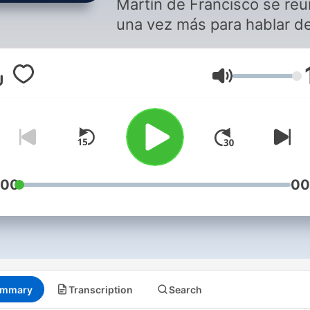
Martín de Francisco se re
una vez más para hablar d
fútbol durante una hora.
Volume
:00
00
mmary
Transcription
Search