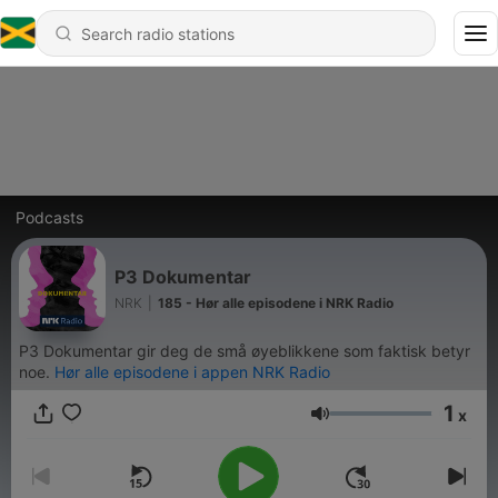
Podcasts
P3 Dokumentar
NRK
|
185 - Hør alle episodene i NRK Radio
P3 Dokumentar gir deg de små øyeblikkene som faktisk betyr
noe.
Hør alle episodene i appen NRK Radio
1
x
Volume