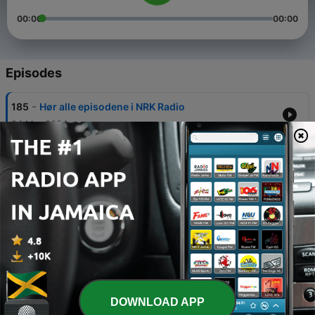
00:00
00:00
Episodes
-
185
Hør alle episodene i NRK Radio
24 Mar 2024
-
184
Hør alle episodene i appen NRK Radio
01 Jan 2000
-
180
Fenomenet Greta Thunberg: Hvem er hun? (1:4)
13 Apr 2020
-
176
Gåten Keiko (1:4)
02 Feb 2020
-
172
En helt vanlig familie (1:3)
DOWNLOAD APP
06 Jan 2020