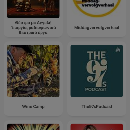
Θέατρο με Αγγελή
Γεωργία, ραδιοφωνικά
Middagvervolgverhaal
θεατρικά έργα
Wine Camp
The97sPodcast