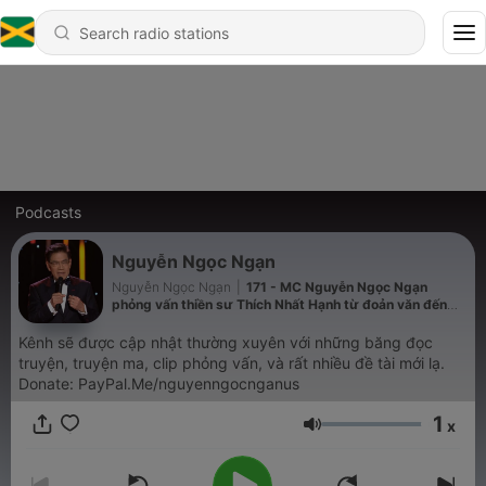
Podcasts
Nguyễn Ngọc Ngạn
Nguyễn Ngọc Ngạn
|
171 - MC Nguyễn Ngọc Ngạn
phỏng vấn thiền sư Thích Nhất Hạnh từ đoản văn đến
bạn nhạc "Bông Hồng Cài Áo"
Kênh sẽ được cập nhật thường xuyên với những băng đọc
truyện, truyện ma, clip phỏng vấn, và rất nhiều đề tài mới lạ.
Donate: PayPal.Me/nguyenngocnganus
1
x
Volume