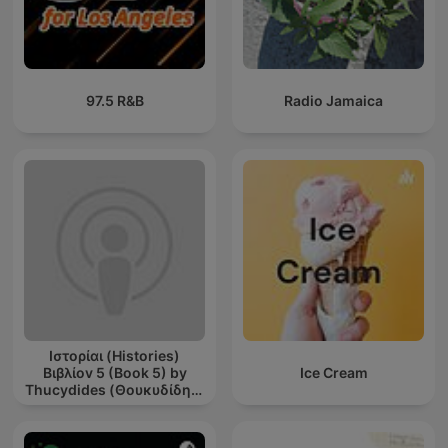
97.5 R&B
Radio Jamaica
Ιστορίαι (Histories)
Βιβλίοv 5 (Book 5) by
Ice Cream
Thucydides (Θουκυδίδης)
(c. 460 BCE - c. 395 BCE)