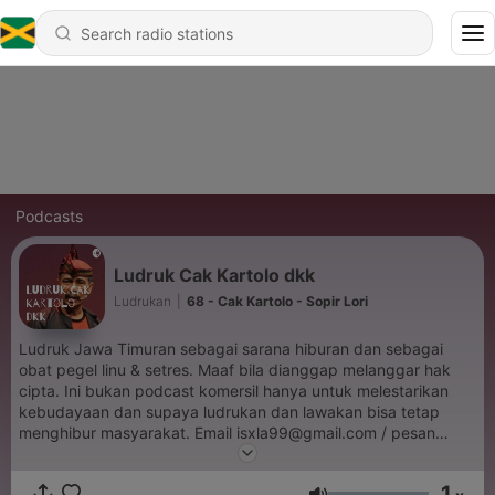
Podcasts
Ludruk Cak Kartolo dkk
Ludrukan
|
68 - Cak Kartolo - Sopir Lori
Ludruk Jawa Timuran sebagai sarana hiburan dan sebagai
obat pegel linu & setres. Maaf bila dianggap melanggar hak
cipta. Ini bukan podcast komersil hanya untuk melestarikan
kebudayaan dan supaya ludrukan dan lawakan bisa tetap
menghibur masyarakat. Email isxla99@gmail.com / pesan
suara di https://anchor.fm/ludruk/message Selamat menikmati
1