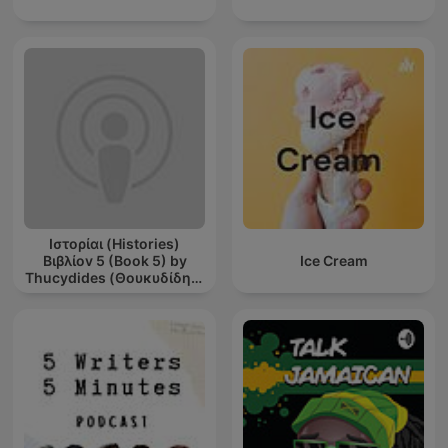
Ιστορίαι (Histories)
Βιβλίοv 5 (Book 5) by
Ice Cream
Thucydides (Θουκυδίδης)
(c. 460 BCE - c. 395 BCE)