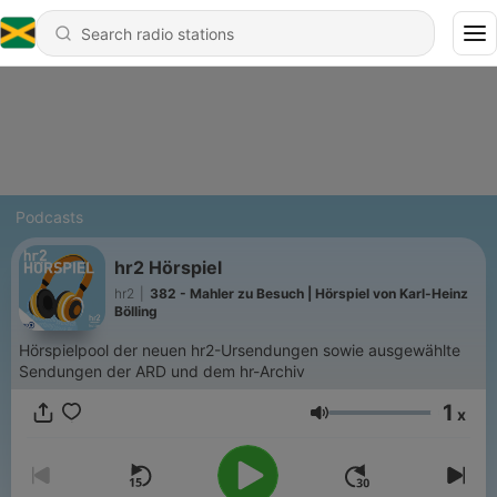
Podcasts
hr2 Hörspiel
hr2
|
382 - Mahler zu Besuch | Hörspiel von Karl-Heinz
Bölling
Hörspielpool der neuen hr2-Ursendungen sowie ausgewählte
Sendungen der ARD und dem hr-Archiv
1
x
Volume