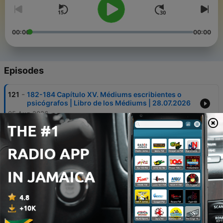
00:00
00:00
Episodes
-
121
182-184 Capítulo XV. Médiums escribientes o
psicógrafos | Libro de los Médiums | 28.07.2026
05 Aug 2026
-
120
178-181 Capítulo XV. Médiums escribientes o
psicógrafos | Libro de los Médiums | 21.07.2026
29 Jul 2026
-
119
172-174 Capítulo XIV. Acerca de los médiums |
Libro de los Médiums
15 Jul 2026
-
118
166-168 Capítulo XIV. Acerca de los médiums |
Libro de los Médiums | 30.06.2026