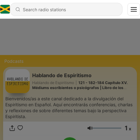
Podcasts
Hablando de Espiritismo
Hablando de Espiritismo
|
121 - 182-184 Capítulo XV.
Médiums escribientes o psicógrafos | Libro de los
Médiums | 28.07.2026
Bienvenidos/as a este canal dedicado a la divulgación del
Espiritismo en Español. Aquí encontrarás conferencias, charlas
y reflexiones de sobre diferentes temas bajo la perspectiva
Espiritista.
1
x
Volume