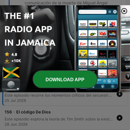
comunicación de la muerte de Miguel Ángel
Blanco a sus padres.
Si la muerte de mi hijo ha servido para
acabar con ETA, bienvenida sea.
01:29:07 · La madre de Miguel expresa una frase
de resignación y propósito ante el sacrificio de su
hijo.
Episodes
DOWNLOAD APP
-
157
Miguel Angel blanco
Este episodio recorre los momentos críticos del secuestro y asesinato de Miguel Ángel Blanco por parte de ETA en 1997. A través de testimonios personales, se relata la conmoción social, la intensa movilización ciudadana y la postura firme del Gobierno ante el chantaje terrorista. El relato detalla los esfuerzos desesperados de búsqueda, las gestiones de mediación y el desgarrador proceso de confirmación de su muerte cerebral. Finalmente, se analiza cómo este evento transformó la sociedad vasca, marcando un punto de inflexión en la lucha contra el terrorismo.
25 Jul 2026
-
156
El código De Dios
Este episodio explora la teoría de Tim Smith sobre la existencia de códigos ocultos en la Biblia hebrea, utilizando el método de 'código de salto' para identificar predicciones de eventos históricos como el 11 de septiembre y advertencias sobre un posible holocausto atómico. La investigación sugiere que estos mensajes podrían señalar la ubicación del Arca de la Alianza y el Templo de Salomón cerca del manantial de Gijón. A través de un recorrido por la Ciudad de David, se analizan pistas que vinculan manuscritos antiguos, como el Códice de Alepo, con hallazgos arqueológicos y tradiciones masónicas. El relato plantea la posibilidad de que estos descubrimientos tecnológicos y textuales funcionen como una advertencia crucial para la humanidad ante peligros inminentes.
28 Jun 2026