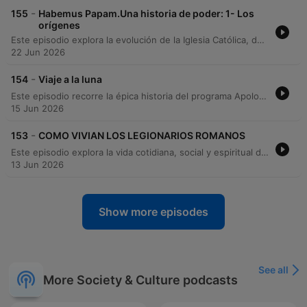
-
155
Habemus Papam.Una historia de poder: 1- Los
orígenes
Este episodio explora la evolución de la Iglesia Católica, desde sus orígenes bajo el liderazgo de San Pedro y la persecución romana, hasta su consolidación como institución poderosa tras el Edicto de Milán y el Concilio de Nicea. Asimismo, se analiza la evolución del papado tras la división entre Oriente y Occidente, el ascenso del poder temporal con la coronación de Carlomagno y el impacto de las Cruzadas. El recorrido concluye contrastando la violencia de las campañas militares con la búsqueda de coexistencia religiosa y los actos de perdón histórico en la era moderna.
22 Jun 2026
-
154
Viaje a la luna
Este episodio recorre la épica historia del programa Apolo, desde los inicios de la carrera espacial bajo la tensión de la Guerra Fría y la propuesta revolucionaria del sistema LOR, hasta los hitos de las misiones Géminis y Apolo 8. Se exploran los desafíos técnicos y las tragedias que marcaron el camino, como el incendio del Apolo 1 y la crisis del Apolo 13. El relato culmina con el éxito de los aterrizajes lunares, el valor científico de las muestras recolectadas y el impacto emocional de las misiones finales como el Apolo 17. A través de una narrativa de superación, se analiza cómo una competencia geopolítica terminó por revelar la profunda conexión entre la Tierra y la Luna, dejando un legado de unidad y descubrimiento para la humanidad.
15 Jun 2026
-
153
COMO VIVIAN LOS LEGIONARIOS ROMANOS
Este episodio explora la vida cotidiana, social y espiritual de los legionarios romanos a través de hallazgos arqueológicos en yacimientos como Vindolanda y Lyon. Se detallan aspectos que van desde el entrenamiento físico y la dieta basada en cereales y carnes, hasta la importancia de la correspondencia escrita para entender su humanidad. La investigación revela una dimensión social compleja, destacando la presencia de mujeres y niños en las guarniciones, la práctica de cultos como el de Mitra y la existencia de actividades de ocio. A través de la arqueología experimental y el análisis de restos orgánicos, se busca desmitificar la imagen cinematográfica del soldado como una máquina de guerra, revelando a seres humanos con familias, creencias y una vida económica activa.
13 Jun 2026
Show more episodes
See all
More Society & Culture podcasts