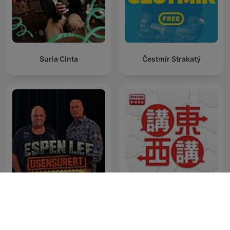
Suria Cinta
Čestmír Strakatý
Espen Lee Usensurert
講東講西