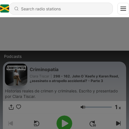
Podcasts
Criminopatía
Clara Tiscar
|
298 - 162. John O´Keefe y Karen Read,
¿asesinato o atropello accidental? - Parte 3
Historias reales de crimen y criminales. Escrito y presentado
por Clara Tiscar.
1
x
Volume