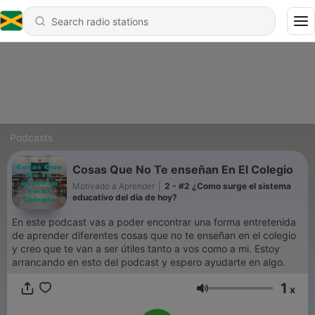
Podcasts
Cosas Que No Te enseñan En El Colegio
Motivado a Aprender
|
2 - #2 ¿Como surge el sistema
educativo del dia de hoy?
En este podcast vas a poder encontrar una forma entretenida
de aprender diferentes cosas que no te enseñan en el colegio
y creo que te van a ser útiles tanto a vos como a mi. Estoy
arrancando en esto del podcast y espero ayudarte en algo.
1
x
Volume