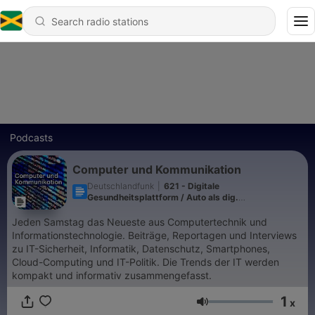
Podcasts
Computer und Kommunikation
Deutschlandfunk
|
621 - Digitale
Gesundheitsplattform / Auto als dig.
Gesundheitsraum / Neuer KI-Angriff
Jeden Samstag das Neueste aus Computertechnik und
Informationstechnologie. Beiträge, Reportagen und Interviews
zu IT-Sicherheit, Informatik, Datenschutz, Smartphones,
Cloud-Computing und IT-Politik. Die Trends der IT werden
kompakt und informativ zusammengefasst.
1
x
Volume