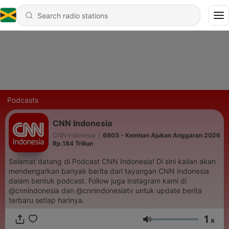
Podcasts
CNN Indonesia
CNN Indonesia
|
6803 - Kemhan Ajukan Anggaran 2026
Rp.184 Triliun
Selamat datang di Podcast CNN Indonesia! Di sini kalian akan
mendengarkan banyak berita dari tayangan CNN Indonesia
dalam bentuk podcast. Follow juga instagram kami di
@cnnindonesia dan @cnnindonesiatv untuk update berita
terbaru setiap harinya.
1
x
Volume