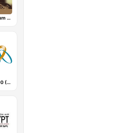
Umm Kolthoum راديو أم كلثوم
El-Radio‎ 9090 (الراديو٩٠٩٠)