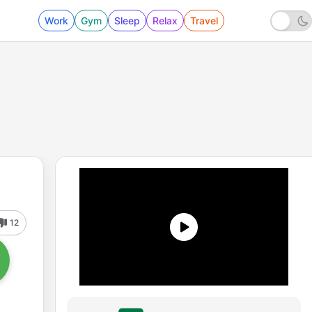
Work
Gym
Sleep
Relax
Travel
12