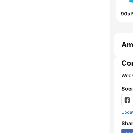
Co
Webs
Soci
Update
Sha