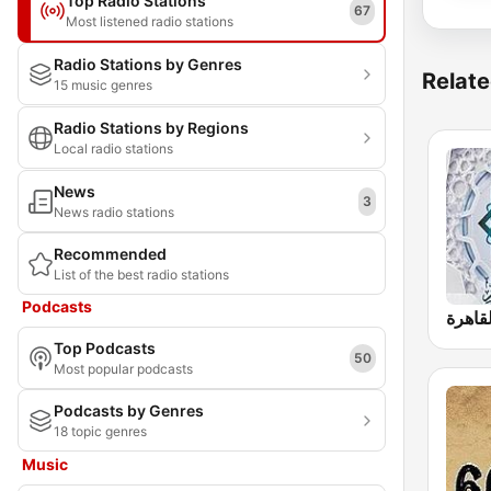
Top Radio Stations
67
Most listened radio stations
Radio Stations by Genres
Relate
15 music genres
Radio Stations by Regions
Local radio stations
News
3
News radio stations
Recommended
List of the best radio stations
Podcasts
Top Podcasts
50
Most popular podcasts
Podcasts by Genres
18 topic genres
Music