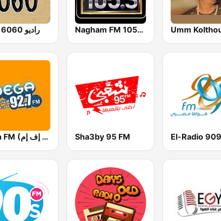
Nagham FM 105.3 (نغم إف إم)
راديو 6060 إف إم
Mega FM (ميجا إف إم)
Sha3by 95 FM