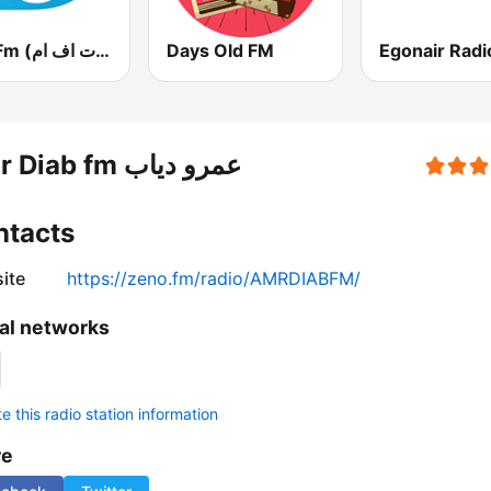
90s Fm (تسعينات اف ام)
Days Old FM
Amr Diab fm عمرو دياب
ntacts
ite
https://zeno.fm/radio/AMRDIABFM/
al networks
 this radio station information
re